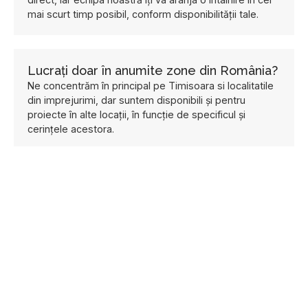
mai scurt timp posibil, conform disponibilității tale.
Lucrați doar în anumite zone din România?
Ne concentrăm în principal pe Timisoara si localitatile
din imprejurimi, dar suntem disponibili și pentru
proiecte în alte locații, în funcție de specificul și
cerințele acestora.
Cum se desfășoară plata pentru un
proiect de construcție sau renovare?
Lucrăm pe etape, ceea ce înseamnă că plata se face
treptat, pe măsură ce avansăm cu proiectul. Nu
solicităm întreaga sumă de la început. La finalul
fiecărei etape de lucru, solicităm o tranșă de plată,
astfel încât să ai control și transparență asupra
progresului și a investiției tale. În acest fel, ne
asigurăm că fiecare pas este bine realizat înainte de a