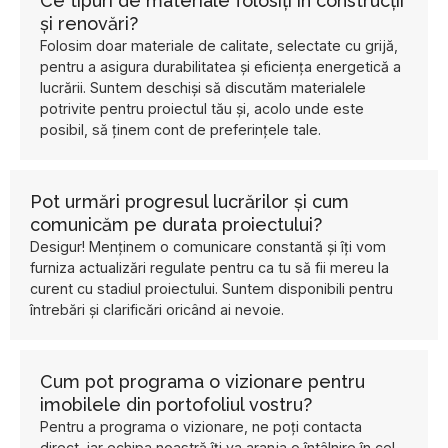
Ce tipuri de materiale folosiți în construcții
și renovări?
Folosim doar materiale de calitate, selectate cu grijă,
pentru a asigura durabilitatea și eficiența energetică a
lucrării. Suntem deschiși să discutăm materialele
potrivite pentru proiectul tău și, acolo unde este
posibil, să ținem cont de preferințele tale.
Pot urmări progresul lucrărilor și cum
comunicăm pe durata proiectului?
Desigur! Menținem o comunicare constantă și îți vom
furniza actualizări regulate pentru ca tu să fii mereu la
curent cu stadiul proiectului. Suntem disponibili pentru
întrebări și clarificări oricând ai nevoie.
Cum pot programa o vizionare pentru
imobilele din portofoliul vostru?
Pentru a programa o vizionare, ne poți contacta
direct, iar echipa noastră îți va aranja o întâlnire în cel